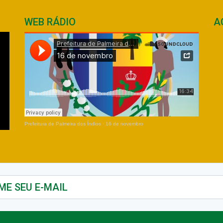
WEB RÁDIO
A
Prefeitura de Palmeira dos Índios
·
16 de novembro