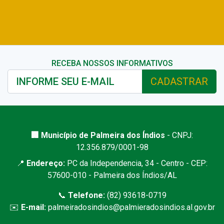
RECEBA NOSSOS INFORMATIVOS
CADASTRAR
🏢 Município de Palmeira dos Índios
- CNPJ:
12.356.879/0001-98
📍
Endereço:
PC da Independencia, 34 - Centro - CEP:
57600-010 - Palmeira dos Índios/AL
📞
Telefone:
(82) 93618-0719
✉️
E-mail:
palmeiradosindios@palmieradosindios.al.gov.br