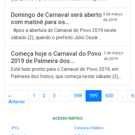
Domingo de Carnaval será aberto
3 de março
de 2019
com matinê para os...
Após a abertura do Carnaval do Povo 2019 neste
sábado (2), quando o prefeito Júlio Cezar...
Começa hoje o Carnaval do Povo
2 de março
de 2019
2019 de Palmeira dos...
Está tudo pronto para o Carnaval do Povo 2019, em
Palmeira dos Índios, que começa neste sábado (2),...
«
1
2
3
…
598
599
600
…
6
Anterior
ACESSO RÁPIDO
IPTU
Concurso Público