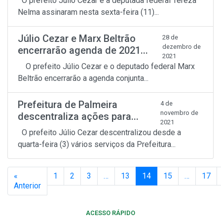
O prefeito Júlio Cezar e a deputada federal Tereza
Nelma assinaram nesta sexta-feira (11)...
Júlio Cezar e Marx Beltrão
28 de
dezembro de
encerrarão agenda de 2021...
2021
O prefeito Júlio Cezar e o deputado federal Marx
Beltrão encerrarão a agenda conjunta...
Prefeitura de Palmeira
4 de
novembro de
descentraliza ações para...
2021
O prefeito Júlio Cezar descentralizou desde a
quarta-feira (3) vários serviços da Prefeitura...
«
1
2
3
…
13
14
15
…
17
Anterior
ACESSO RÁPIDO