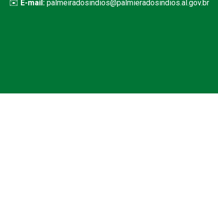
✉️
E-mail:
palmeiradosindios@palmieradosindios.al.gov.br